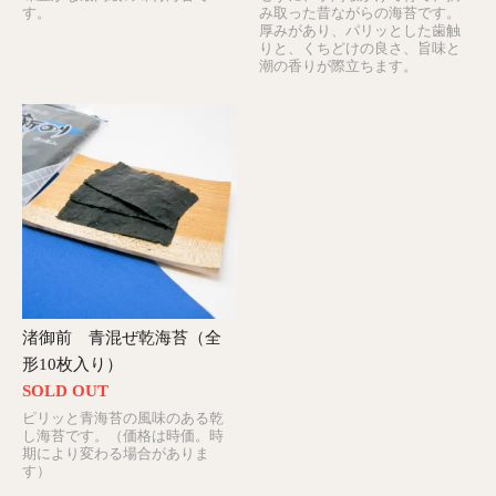
す。
み取った昔ながらの海苔です。
厚みがあり、パリッとした歯触
りと、くちどけの良さ、旨味と
潮の香りが際立ちます。
渚御前 青混ぜ乾海苔（全
形10枚入り）
SOLD OUT
ピリッと青海苔の風味のある乾
し海苔です。（価格は時価。時
期により変わる場合がありま
す）