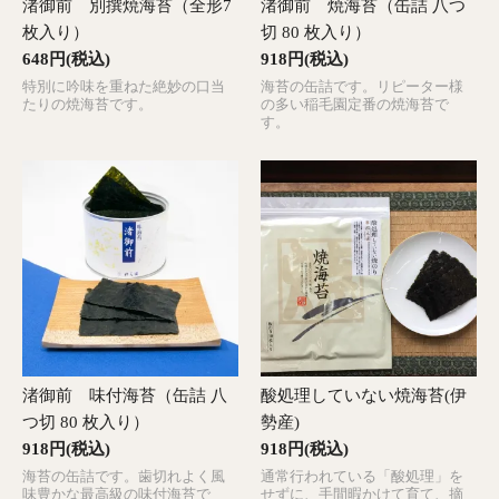
渚御前 別撰焼海苔（全形7
渚御前 焼海苔（缶詰 八つ
枚入り）
切 80 枚入り）
648円(税込)
918円(税込)
特別に吟味を重ねた絶妙の口当
海苔の缶詰です。リピーター様
たりの焼海苔です。
の多い稲毛園定番の焼海苔で
す。
渚御前 味付海苔（缶詰 八
酸処理していない焼海苔(伊
つ切 80 枚入り）
勢産)
918円(税込)
918円(税込)
海苔の缶詰です。歯切れよく風
通常行われている「酸処理」を
味豊かな最高級の味付海苔で
せずに、手間暇かけて育て、摘