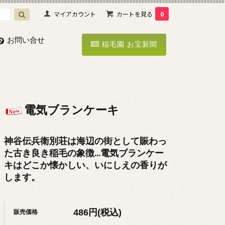
マイアカウント
カートを見る
0
お問い合せ
稲毛園 お宝新聞
電気ブランケーキ
神谷伝兵衛別荘は海辺の街として賑わっ
た古き良き稲毛の象徴...電気ブランケー
キはどこか懐かしい、いにしえの香りが
します。
486円(税込)
販売価格