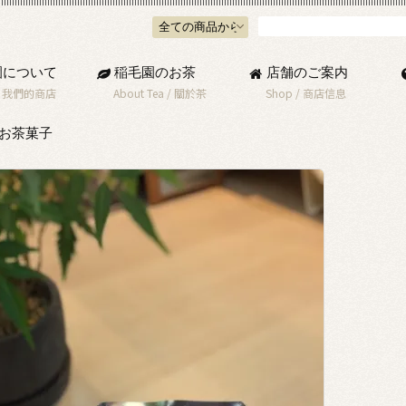
園について
稲毛園のお茶
店舗のご案内
/
我們的商店
About Tea
/
關於茶
Shop
/
商店信息
お茶菓子