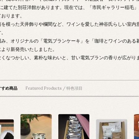
年に建てた別荘洋館があります。現在では、「市民ギャラリー稲毛
ております。
萄を模った天井飾りや欄間など、ワインを愛した神谷氏らしい室内
す。
因み、オリジナルの「電気ブランケーキ」を「珈琲とワインのある暮
により新発売いたしました。
なくなつかしい、素朴な味わいと、甘い電気ブランの香りが広がり
すすめ商品
Featured Products / 特色項目