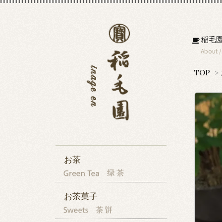
稲毛
About
TOP
>
お茶
お茶菓子