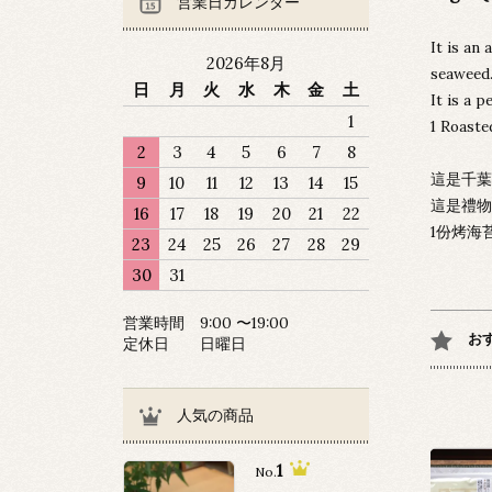
営業日カレンダー
It is an
2026年8月
seaweed
日
月
火
水
木
金
土
It is a p
1
1 Roaste
2
3
4
5
6
7
8
這是千葉
9
10
11
12
13
14
15
這是禮物
16
17
18
19
20
21
22
1份烤海
23
24
25
26
27
28
29
30
31
営業時間 9:00 〜19:00
お
定休日 日曜日
人気の商品
1
No.