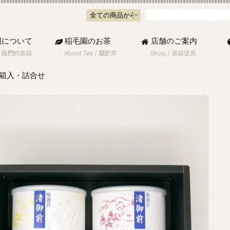
園について
稲毛園のお茶
店舗のご案内
/
我們的商店
About Tea
/
關於茶
Shop
/
商店信息
箱入・詰合せ