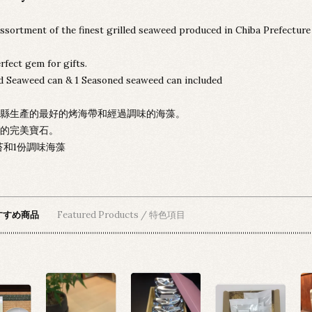
 assortment of the finest grilled seaweed produced in Chiba Prefectur
.
erfect gem for gifts.
d Seaweed can & 1 Seasoned seaweed can included
縣生產的最好的烤海帶和經過調味的海藻。
的完美寶石。
苔和1份調味海藻
すすめ商品
Featured Products / 特色項目