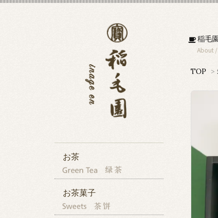
稲毛
About
TOP
>
お茶
お茶菓子